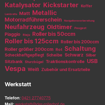
Katalysator
Kickstarter
Koffer
Metallic
Matt
Lambretta
Motorradführerschein
Navigationsvorbereitung
Neufahrzeug
Oldtimer
Peugeot
Roller bis 50ccm
Piaggio
Rieju
Roller bis 125ccm
Roller bis 200ccm
Schaltung
Roller größer 200ccm
Rot
Schwarz
Scheckheftgepflegt
Scheibe
Silber
USB
Sitzbank
Traktionskontrolle
Sturzbügel
Vespa
Weiß
Zubehör und Ersatzteile
Werkstatt
Telefon
:
0421 27740775
Mail:
werkstatt@der-rollerhof.de