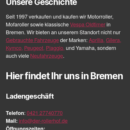
Unsere Geschichte
Seit 1997 verkaufen und kaufen wir Motorroller,
Mofaroller sowie klassische
Vespa Oldtimer
in
Bremen. Wir bieten an unserem Standort nicht nur
Gebrauchte Fahrzeuge
der Marken:
Aprilia,
Gilera,
Kymco,
Peugeot,
Piaggio,
und Yamaha, sondern
auch viele
Neufahrzeuge
.
Hier findet Ihr uns in Bremen
Ladengeschäft
Telefon
:
0421 27740770
Mail:
info@der-rollerhof.de
Öffnungszeiten: