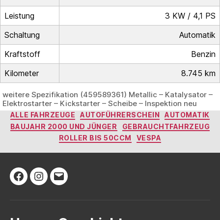
Leistung
3 KW / 4,1 PS
Schaltung
Automatik
Kraftstoff
Benzin
Kilometer
8.745 km
weitere Spezifikation (459589361) Metallic – Katalysator –
Elektrostarter – Kickstarter – Scheibe – Inspektion neu
Kategorien
ALLE FAHRZEUGE
AUTOFÜHRERSCHEIN
AUTOMATIK
BAUJAHR 2000 UND JÜNGER
GEBRAUCHTFAHRZEUG
ROLLER BIS 50CCM
VESPA
Facebook
Instagram
E-
Mail