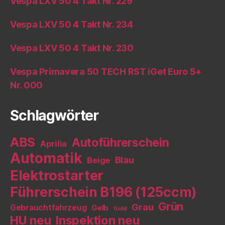
Vespa LXV 50 4 Takt Nr. 229
Vespa LXV 50 4 Takt Nr. 234
Vespa LXV 50 4 Takt Nr. 230
Vespa Primavera 50 TECH RST iGet Euro 5+
Nr. 000
Schlagwörter
ABS
Autoführerschein
Aprilia
Automatik
Blau
Beige
Elektrostarter
Führerschein B196 (125ccm)
Grün
Grau
Gebrauchtfahrzeug
Gelb
Gold
HU neu
Inspektion neu