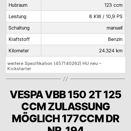
Hubraum
123 ccm
Leistung
8 KW / 10,9 PS
Schaltung
manuell
Kraftstoff
Benzin
Kilometer
24.324 km
weitere Spezifikation (457140262) HU neu –
Kickstarter
VESPA VBB 150 2T 125
CCM ZULASSUNG
MÖGLICH 177CCM DR
NR. 194