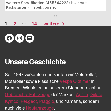
weitere Spezifikation (455544223) HU neu –
Kickstarter – Inspektion neu
Seitennummerierung
…
1
2
14
weitere
→
der
Beiträge
Facebook
Instagram
E-
Mail
Unsere Geschichte
Seit 1997 verkaufen und kaufen wir Motorroller,
Mofaroller sowie klassische
Vespa Oldtimer
in
Bremen. Wir bieten an unserem Standort nicht nur
Gebrauchte Fahrzeuge
der Marken:
Aprilia,
Gilera,
Kymco,
Peugeot,
Piaggio,
und Yamaha, sondern
auch viele
Neufahrzeuge
.