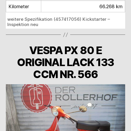
Kilometer
66.268 km
weitere Spezifikation (457417056) Kickstarter –
Inspektion neu
VESPA PX 80 E
ORIGINAL LACK 133
CCM NR. 566