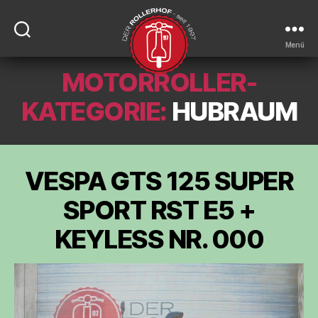
Menü
MOTORROLLER-
DER-
ROLLERHOF
KATEGORIE:
HUBRAUM
VESPA GTS 125 SUPER
SPORT RST E5 +
KEYLESS NR. 000