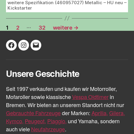
weitere Spezifikation (460957027) Metallic – HU neu –
Kickstarter
Seitennummerierung
…
1
2
32
weitere
→
der
Beiträge
Facebook
Instagram
E-
Mail
Unsere Geschichte
Seit 1997 verkaufen und kaufen wir Motorroller,
Mofaroller sowie klassische
Vespa Oldtimer
in
Bremen. Wir bieten an unserem Standort nicht nur
Gebrauchte Fahrzeuge
der Marken:
Aprilia,
Gilera,
Kymco,
Peugeot,
Piaggio,
und Yamaha, sondern
auch viele
Neufahrzeuge
.