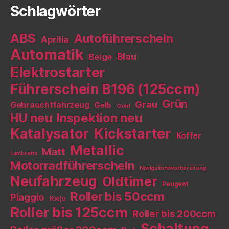
Schlagwörter
ABS
Autoführerschein
Aprilia
Automatik
Blau
Beige
Elektrostarter
Führerschein B196 (125ccm)
Grün
Grau
Gebrauchtfahrzeug
Gelb
Gold
HU neu
Inspektion neu
Katalysator
Kickstarter
Koffer
Metallic
Matt
Lambretta
Motorradführerschein
Navigationsvorbereitung
Neufahrzeug
Oldtimer
Peugeot
Roller bis 50ccm
Piaggio
Rieju
Roller bis 125ccm
Roller bis 200ccm
Schaltung