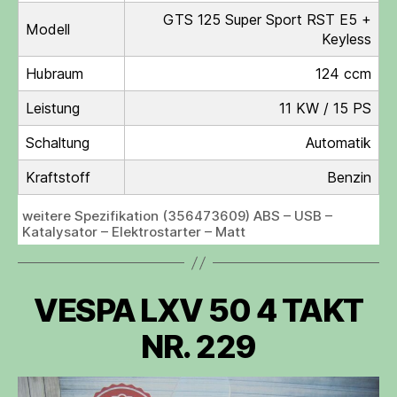
GTS 125 Super Sport RST E5 +
Modell
Keyless
Hubraum
124 ccm
Leistung
11 KW / 15 PS
Schaltung
Automatik
Kraftstoff
Benzin
weitere Spezifikation (356473609) ABS – USB –
Katalysator – Elektrostarter – Matt
VESPA LXV 50 4 TAKT
NR. 229