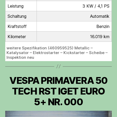
Leistung
3 KW / 4,1 PS
Schaltung
Automatik
Kraftstoff
Benzin
Kilometer
16.019 km
weitere Spezifikation (460959525) Metallic –
Katalysator – Elektrostarter – Kickstarter – Scheibe –
Inspektion neu
VESPA PRIMAVERA 50
TECH RST IGET EURO
5+ NR. 000