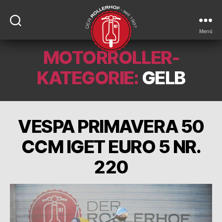
Menü
MOTORROLLER-
DER-
ROLLERHOF
KATEGORIE:
GELB
VESPA PRIMAVERA 50
CCM IGET EURO 5 NR.
220