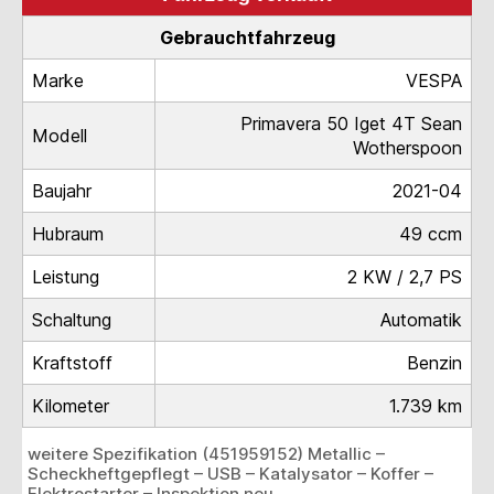
Gebrauchtfahrzeug
Marke
VESPA
Primavera 50 Iget 4T Sean
Modell
Wotherspoon
Baujahr
2021-04
Hubraum
49 ccm
Leistung
2 KW / 2,7 PS
Schaltung
Automatik
Kraftstoff
Benzin
Kilometer
1.739 km
weitere Spezifikation (451959152) Metallic –
Scheckheftgepflegt – USB – Katalysator – Koffer –
Elektrostarter – Inspektion neu