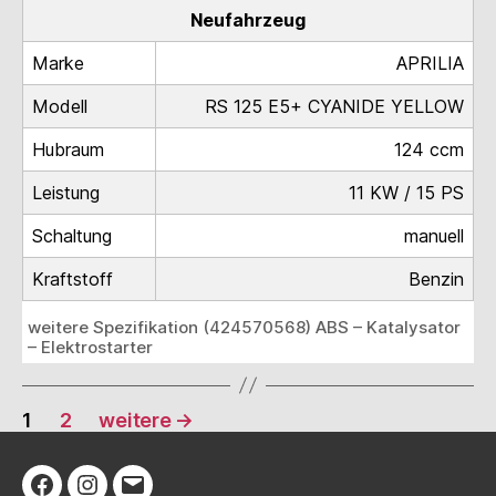
Neufahrzeug
Marke
APRILIA
Modell
RS 125 E5+ CYANIDE YELLOW
Hubraum
124 ccm
Leistung
11 KW / 15 PS
Schaltung
manuell
Kraftstoff
Benzin
weitere Spezifikation (424570568) ABS – Katalysator
– Elektrostarter
Seitennummerierung
1
2
weitere
→
der