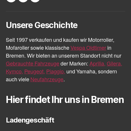
Beiträge
Facebook
Instagram
E-
Mail
Unsere Geschichte
Seit 1997 verkaufen und kaufen wir Motorroller,
Mofaroller sowie klassische
Vespa Oldtimer
in
Bremen. Wir bieten an unserem Standort nicht nur
Gebrauchte Fahrzeuge
der Marken:
Aprilia,
Gilera,
Kymco,
Peugeot,
Piaggio,
und Yamaha, sondern
auch viele
Neufahrzeuge
.
Hier findet Ihr uns in Bremen
Ladengeschäft