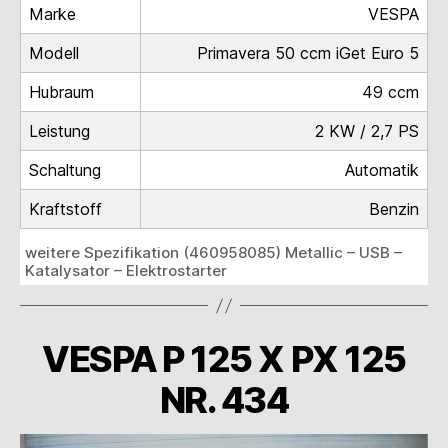
Marke
VESPA
Modell
Primavera 50 ccm iGet Euro 5
Hubraum
49 ccm
Leistung
2 KW / 2,7 PS
Schaltung
Automatik
Kraftstoff
Benzin
weitere Spezifikation (460958085) Metallic – USB –
Katalysator – Elektrostarter
VESPA P 125 X PX 125
NR. 434