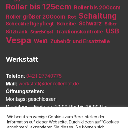
Roller bis 125ccm
Roller bis 200ccm
Schaltung
Roller größer 200ccm
Rot
Schwarz
Scheckheftgepflegt
Scheibe
Silber
USB
Sitzbank
Traktionskontrolle
Sturzbügel
Vespa
Weiß
Zubehör und Ersatzteile
Werkstatt
Telefon
:
0421 27740775
Mail:
werkstatt@der-rollerhof.de
Öffnungszeiten:
Montags: geschlossen
Dienstags – Freitags: 10.00 Uhr bis 18.00 Uhr
Samstags: geschlossen
Wir benutzen wenige Cookies zum Bereitstellen der
Information auf dieser Webseite. Durch klicken auf "Cookies
annehmen", akzeptieren Sie dieses. Sie können sich