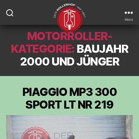
Menü
MOTORROLLER-
DER-
ROLLERHOF
KATEGORIE:
BAUJAHR
2000 UND JÜNGER
PIAGGIO MP3 300
SPORT LT NR 219