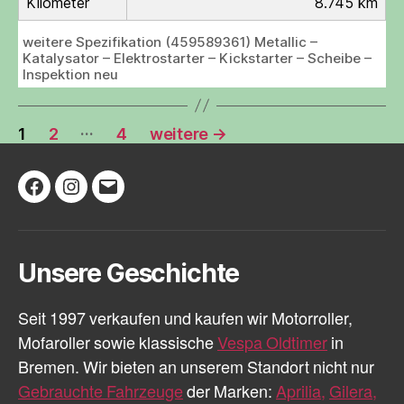
Kilometer
8.745 km
weitere Spezifikation (459589361) Metallic –
Katalysator – Elektrostarter – Kickstarter – Scheibe –
Inspektion neu
Seitennummerierung
…
1
2
4
weitere
→
der
Beiträge
Facebook
Instagram
E-
Mail
Unsere Geschichte
Seit 1997 verkaufen und kaufen wir Motorroller,
Mofaroller sowie klassische
Vespa Oldtimer
in
Bremen. Wir bieten an unserem Standort nicht nur
Gebrauchte Fahrzeuge
der Marken:
Aprilia,
Gilera,