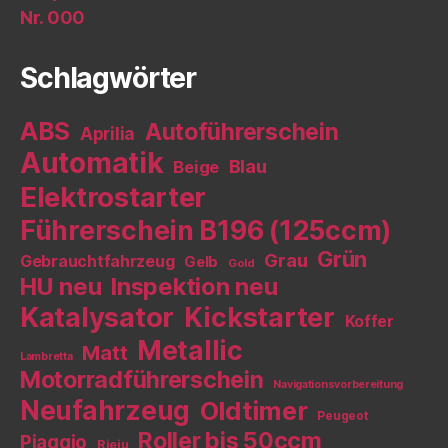
Nr. 000
Schlagwörter
ABS
Autoführerschein
Aprilia
Automatik
Blau
Beige
Elektrostarter
Führerschein B196 (125ccm)
Grün
Grau
Gebrauchtfahrzeug
Gelb
Gold
HU neu
Inspektion neu
Katalysator
Kickstarter
Koffer
Metallic
Matt
Lambretta
Motorradführerschein
Navigationsvorbereitung
Neufahrzeug
Oldtimer
Peugeot
Roller bis 50ccm
Piaggio
Rieju