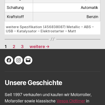
Schaltung
Automatik
Kraftstoff
Benzin
weitere Spezifikation (456838087) Metallic – ABS –
USB – Katalysator – Elektrostarter – Matt
Seitennummerierung
1
2
3
weitere
→
der
Beiträge
Facebook
Instagram
E-
Mail
Unsere Geschichte
Seit 1997 verkaufen und kaufen wir Motorroller,
Mofaroller sowie klassische
Vespa Oldtimer
in