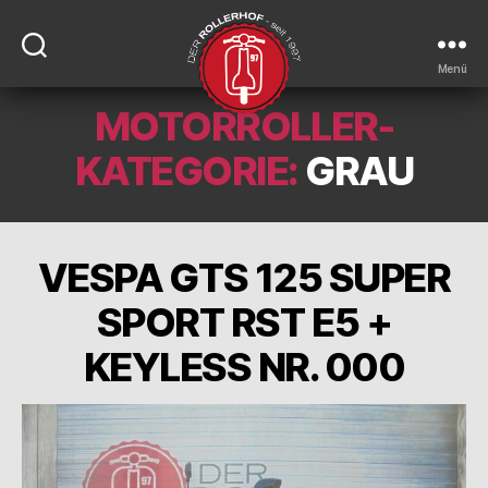
Menü
MOTORROLLER-
DER-
ROLLERHOF
KATEGORIE:
GRAU
VESPA GTS 125 SUPER
SPORT RST E5 +
KEYLESS NR. 000