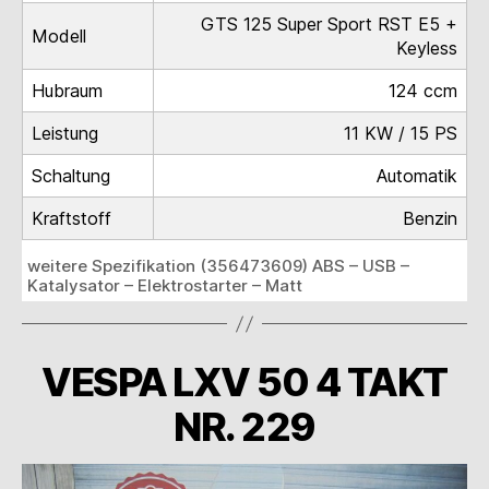
GTS 125 Super Sport RST E5 +
Modell
Keyless
Hubraum
124 ccm
Leistung
11 KW / 15 PS
Schaltung
Automatik
Kraftstoff
Benzin
weitere Spezifikation (356473609) ABS – USB –
Katalysator – Elektrostarter – Matt
VESPA LXV 50 4 TAKT
NR. 229