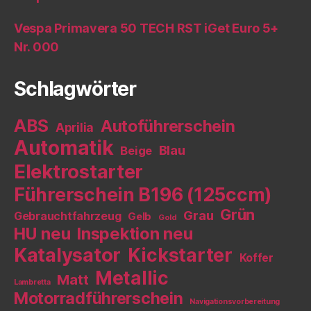
Vespa Primavera 50 TECH RST iGet Euro 5+
Nr. 000
Schlagwörter
ABS
Autoführerschein
Aprilia
Automatik
Blau
Beige
Elektrostarter
Führerschein B196 (125ccm)
Grün
Grau
Gebrauchtfahrzeug
Gelb
Gold
HU neu
Inspektion neu
Katalysator
Kickstarter
Koffer
Metallic
Matt
Lambretta
Motorradführerschein
Navigationsvorbereitung