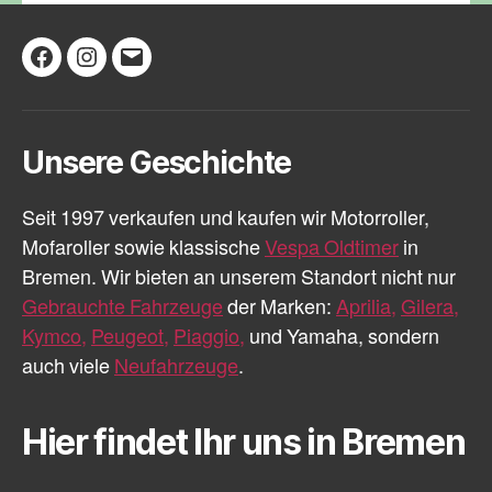
Facebook
Instagram
E-
Mail
Unsere Geschichte
Seit 1997 verkaufen und kaufen wir Motorroller,
Mofaroller sowie klassische
Vespa Oldtimer
in
Bremen. Wir bieten an unserem Standort nicht nur
Gebrauchte Fahrzeuge
der Marken:
Aprilia,
Gilera,
Kymco,
Peugeot,
Piaggio,
und Yamaha, sondern
auch viele
Neufahrzeuge
.
Hier findet Ihr uns in Bremen