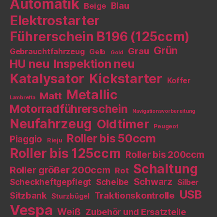
Automatik
Blau
Beige
Elektrostarter
Führerschein B196 (125ccm)
Grün
Grau
Gebrauchtfahrzeug
Gelb
Gold
HU neu
Inspektion neu
Katalysator
Kickstarter
Koffer
Metallic
Matt
Lambretta
Motorradführerschein
Navigationsvorbereitung
Neufahrzeug
Oldtimer
Peugeot
Roller bis 50ccm
Piaggio
Rieju
Roller bis 125ccm
Roller bis 200ccm
Schaltung
Roller größer 200ccm
Rot
Schwarz
Scheckheftgepflegt
Scheibe
Silber
USB
Sitzbank
Traktionskontrolle
Sturzbügel
Vespa
Weiß
Zubehör und Ersatzteile