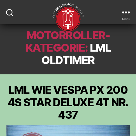
Menü
MOTORROLLER-
DER-
ROLLERHOF
KATEGORIE:
LML
OLDTIMER
LML WIE VESPA PX 200
4S STAR DELUXE 4T NR.
437