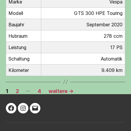
Marke
Vespa
Modell
GTS 300 HPE Touring
Baujahr
September 2020
Hubraum
278 ccm
Leistung
17 PS
Schaltung
Automatik
Kilometer
9.409 km
Seitennummerierung
…
1
2
4
weitere
→
der
Beiträge
Facebook
Instagram
E-
Mail