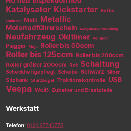
HU neu
Inspektion neu
Katalysator
Kickstarter
Koffer
Metallic
Matt
Lambretta
Motorradführerschein
Navigationsvorbereitung
Neufahrzeug
Oldtimer
Peugeot
Roller bis 50ccm
Piaggio
Rieju
Roller bis 125ccm
Roller bis 200ccm
Schaltung
Roller größer 200ccm
Rot
Schwarz
Scheckheftgepflegt
Scheibe
Silber
USB
Sitzbank
Traktionskontrolle
Sturzbügel
Vespa
Weiß
Zubehör und Ersatzteile
Werkstatt
Telefon
:
0421 27740775