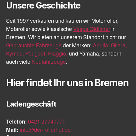
Unsere Geschichte
Seit 1997 verkaufen und kaufen wir Motorroller,
Mofaroller sowie klassische
Vespa Oldtimer
in
Bremen. Wir bieten an unserem Standort nicht nur
Gebrauchte Fahrzeuge
der Marken:
Aprilia,
Gilera,
Kymco,
Peugeot,
Piaggio,
und Yamaha, sondern
auch viele
Neufahrzeuge
.
Hier findet Ihr uns in Bremen
Ladengeschäft
Telefon
:
0421 27740770
Mail:
info@der-rollerhof.de