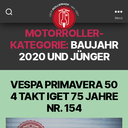
Menü
MOTORROLLER-
DER-
ROLLERHOF
KATEGORIE:
BAUJAHR
2020 UND JÜNGER
VESPA PRIMAVERA 50
4 TAKT IGET 75 JAHRE
NR. 154