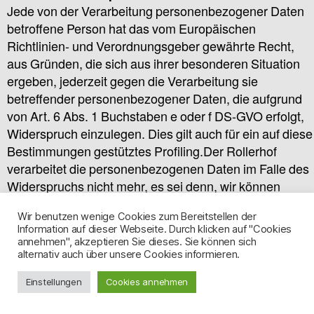
Jede von der Verarbeitung personenbezogener Daten
betroffene Person hat das vom Europäischen
Richtlinien- und Verordnungsgeber gewährte Recht,
aus Gründen, die sich aus ihrer besonderen Situation
ergeben, jederzeit gegen die Verarbeitung sie
betreffender personenbezogener Daten, die aufgrund
von Art. 6 Abs. 1 Buchstaben e oder f DS-GVO erfolgt,
Widerspruch einzulegen. Dies gilt auch für ein auf diese
Bestimmungen gestütztes Profiling.Der Rollerhof
verarbeitet die personenbezogenen Daten im Falle des
Widerspruchs nicht mehr, es sei denn, wir können
zwingende schutzwürdige Gründe für die Verarbeitung
Wir benutzen wenige Cookies zum Bereitstellen der
nachweisen, die den Interessen, Rechten und
Information auf dieser Webseite. Durch klicken auf "Cookies
Freiheiten der betroffenen Person überwiegen, oder die
annehmen", akzeptieren Sie dieses. Sie können sich
alternativ auch über unsere Cookies informieren.
Verarbeitung dient der Geltendmachung, Ausübung
oder Verteidigung von Rechtsansprüchen.Verarbeitet
Einstellungen
Cookies annehmen
Der Rollerhof personenbezogene Daten, um
Direktwerbung zu betreiben, so hat die betroffene