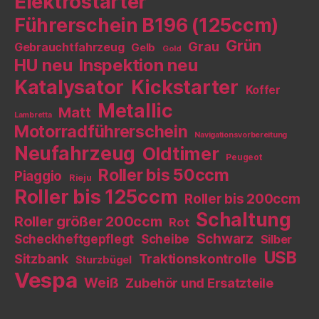
Elektrostarter
Führerschein B196 (125ccm)
Grün
Grau
Gebrauchtfahrzeug
Gelb
Gold
HU neu
Inspektion neu
Katalysator
Kickstarter
Koffer
Metallic
Matt
Lambretta
Motorradführerschein
Navigationsvorbereitung
Neufahrzeug
Oldtimer
Peugeot
Roller bis 50ccm
Piaggio
Rieju
Roller bis 125ccm
Roller bis 200ccm
Schaltung
Roller größer 200ccm
Rot
Schwarz
Scheckheftgepflegt
Scheibe
Silber
USB
Sitzbank
Traktionskontrolle
Sturzbügel
Vespa
Weiß
Zubehör und Ersatzteile