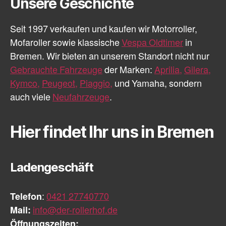
Unsere Geschichte
Seit 1997 verkaufen und kaufen wir Motorroller,
Mofaroller sowie klassische
Vespa Oldtimer
in
Bremen. Wir bieten an unserem Standort nicht nur
Gebrauchte Fahrzeuge
der Marken:
Aprilia,
Gilera,
Kymco,
Peugeot,
Piaggio,
und Yamaha, sondern
auch viele
Neufahrzeuge
.
Hier findet Ihr uns in Bremen
Ladengeschäft
Telefon
:
0421 27740770
Mail:
info@der-rollerhof.de
Öffnungszeiten: