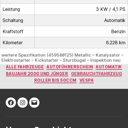
Leistung
3 KW / 4,1 PS
Schaltung
Automatik
Kraftstoff
Benzin
Kilometer
6.228 km
weitere Spezifikation (459588125) Metallic – Katalysator –
Elektrostarter – Kickstarter – Sturzbügel – Inspektion neu
Kategorien
ALLE FAHRZEUGE
AUTOFÜHRERSCHEIN
AUTOMATIK
BAUJAHR 2000 UND JÜNGER
GEBRAUCHTFAHRZEUG
ROLLER BIS 50CCM
VESPA
Facebook
Instagram
E-
Mail