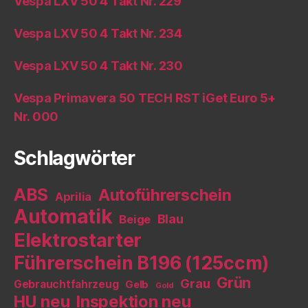
Vespa LXV 50 4 Takt Nr. 229
Vespa LXV 50 4 Takt Nr. 234
Vespa LXV 50 4 Takt Nr. 230
Vespa Primavera 50 TECH RST iGet Euro 5+
Nr. 000
Schlagwörter
ABS
Autoführerschein
Aprilia
Automatik
Blau
Beige
Elektrostarter
Führerschein B196 (125ccm)
Grün
Grau
Gebrauchtfahrzeug
Gelb
Gold
HU neu
Inspektion neu