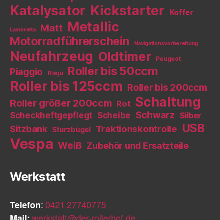
Katalysator
Kickstarter
Koffer
Metallic
Matt
Lambretta
Motorradführerschein
Navigationsvorbereitung
Neufahrzeug
Oldtimer
Peugeot
Roller bis 50ccm
Piaggio
Rieju
Roller bis 125ccm
Roller bis 200ccm
Schaltung
Roller größer 200ccm
Rot
Schwarz
Scheckheftgepflegt
Scheibe
Silber
USB
Sitzbank
Traktionskontrolle
Sturzbügel
Vespa
Weiß
Zubehör und Ersatzteile
Werkstatt
Telefon
:
0421 27740775
Mail:
werkstatt@der-rollerhof.de