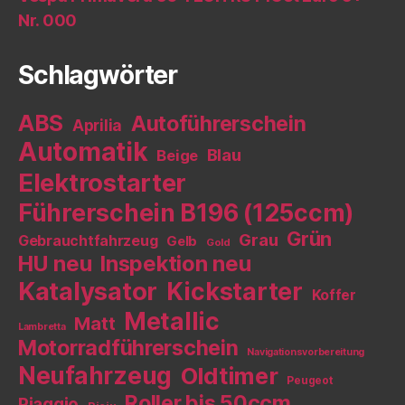
Nr. 000
Schlagwörter
ABS
Autoführerschein
Aprilia
Automatik
Blau
Beige
Elektrostarter
Führerschein B196 (125ccm)
Grün
Grau
Gebrauchtfahrzeug
Gelb
Gold
HU neu
Inspektion neu
Katalysator
Kickstarter
Koffer
Metallic
Matt
Lambretta
Motorradführerschein
Navigationsvorbereitung
Neufahrzeug
Oldtimer
Peugeot
Roller bis 50ccm
Piaggio