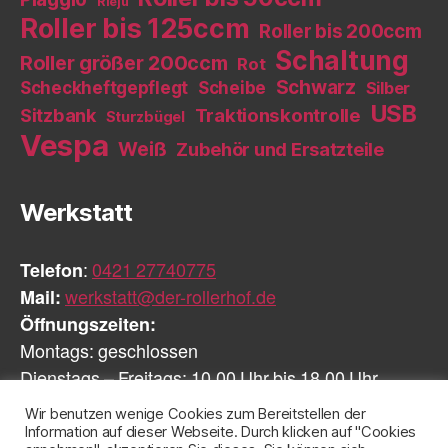
Rieju
Roller bis 125ccm
Roller bis 200ccm
Schaltung
Roller größer 200ccm
Rot
Schwarz
Scheckheftgepflegt
Scheibe
Silber
USB
Sitzbank
Traktionskontrolle
Sturzbügel
Vespa
Weiß
Zubehör und Ersatzteile
Werkstatt
Telefon
:
0421 27740775
Mail:
werkstatt@der-rollerhof.de
Öffnungszeiten:
Montags: geschlossen
Dienstags – Freitags: 10.00 Uhr bis 18.00 Uhr
Samstags: geschlossen
Wir benutzen wenige Cookies zum Bereitstellen der
Information auf dieser Webseite. Durch klicken auf "Cookies