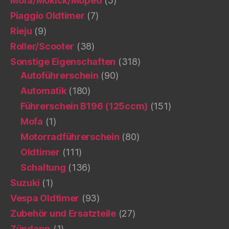
Mofa/Mokick/Moped
(5)
Piaggio Oldtimer
(7)
Rieju
(9)
Roller/Scooter
(38)
Sonstige Eigenschaften
(318)
Autoführerschein
(90)
Automatik
(180)
Führerschein B196 (125ccm)
(151)
Mofa
(1)
Motorradführerschein
(80)
Oldtimer
(111)
Schaltung
(136)
Suzuki
(1)
Vespa Oldtimer
(93)
Zubehör und Ersatzteile
(27)
Zündapp
(1)