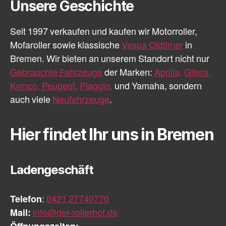
Unsere Geschichte
Seit 1997 verkaufen und kaufen wir Motorroller,
Mofaroller sowie klassische
Vespa Oldtimer
in
Bremen. Wir bieten an unserem Standort nicht nur
Gebrauchte Fahrzeuge
der Marken:
Aprilia,
Gilera,
Kymco,
Peugeot,
Piaggio,
und Yamaha, sondern
auch viele
Neufahrzeuge
.
Hier findet Ihr uns in Bremen
Ladengeschäft
Telefon
:
0421 27740770
Mail:
info@der-rollerhof.de