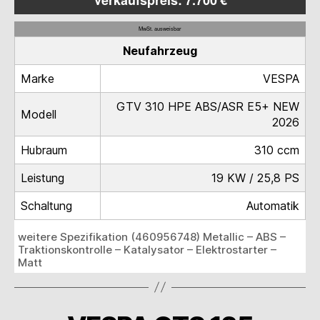
Verkaufspreis: 7.700 €
MwSt. ausweisbar
Neufahrzeug
Marke
VESPA
GTV 310 HPE ABS/ASR E5+ NEW
Modell
2026
Hubraum
310 ccm
Leistung
19 KW / 25,8 PS
Schaltung
Automatik
weitere Spezifikation (460956748) Metallic – ABS –
Traktionskontrolle – Katalysator – Elektrostarter –
Matt