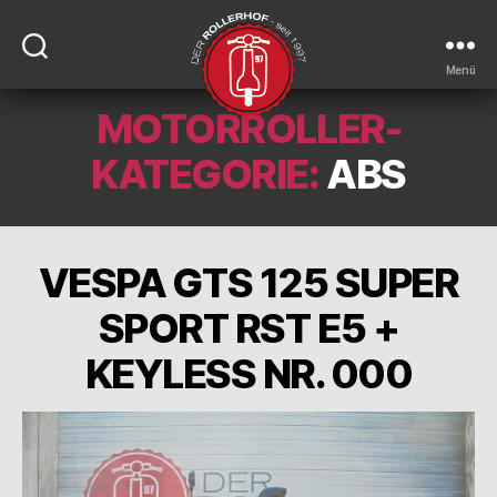
Menü
MOTORROLLER-
DER-
ROLLERHOF
KATEGORIE:
ABS
VESPA GTS 125 SUPER
SPORT RST E5 +
KEYLESS NR. 000