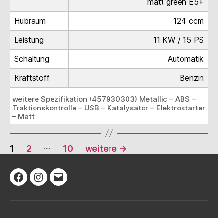
matt green E5+
Hubraum
124 ccm
Leistung
11 KW / 15 PS
Schaltung
Automatik
Kraftstoff
Benzin
weitere Spezifikation (457930303) Metallic – ABS –
Traktionskontrolle – USB – Katalysator – Elektrostarter
– Matt
Seitennummerierung
…
1
2
10
weitere
→
der
Beiträge
Facebook
Instagram
E-
Mail