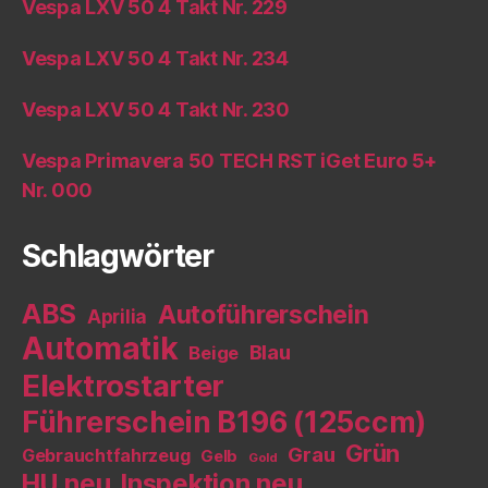
Vespa LXV 50 4 Takt Nr. 229
Vespa LXV 50 4 Takt Nr. 234
Vespa LXV 50 4 Takt Nr. 230
Vespa Primavera 50 TECH RST iGet Euro 5+
Nr. 000
Schlagwörter
ABS
Autoführerschein
Aprilia
Automatik
Blau
Beige
Elektrostarter
Führerschein B196 (125ccm)
Grün
Grau
Gebrauchtfahrzeug
Gelb
Gold
HU neu
Inspektion neu