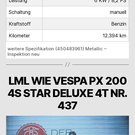
Leistung
6 KW / 8,2 PS
Schaltung
manuell
Kraftstoff
Benzin
Kilometer
12.394 km
weitere Spezifikation (450483961) Metallic –
Inspektion neu
LML WIE VESPA PX 200
4S STAR DELUXE 4T NR.
437