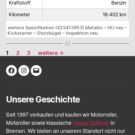
Kraftstoff
Benzin
Kilometer
18.402 km
weitere Spezifikation (423413953) Metallic – HU neu –
Kickstarter – Sturzbügel – Inspektion neu
Seitennummerierung
1
2
3
weitere
→
der
Beiträge
Facebook
Instagram
E-
Mail
Unsere Geschichte
Seit 1997 verkaufen und kaufen wir Motorroller,
Mofaroller sowie klassische
Vespa Oldtimer
in
Bremen. Wir bieten an unserem Standort nicht nur