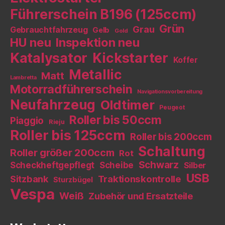
Führerschein B196 (125ccm)
Grün
Grau
Gebrauchtfahrzeug
Gelb
Gold
HU neu
Inspektion neu
Katalysator
Kickstarter
Koffer
Metallic
Matt
Lambretta
Motorradführerschein
Navigationsvorbereitung
Neufahrzeug
Oldtimer
Peugeot
Roller bis 50ccm
Piaggio
Rieju
Roller bis 125ccm
Roller bis 200ccm
Schaltung
Roller größer 200ccm
Rot
Schwarz
Scheckheftgepflegt
Scheibe
Silber
USB
Sitzbank
Traktionskontrolle
Sturzbügel
Vespa
Weiß
Zubehör und Ersatzteile