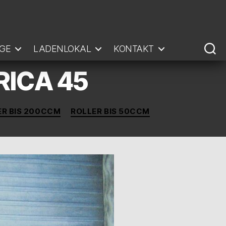
GE
LADENLOKAL
KONTAKT
RICA 45
ER BIS 200CCM
ROLLER BIS 50CCM