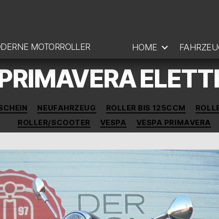
ODERNE MOTORROLLER
HOME
FAHRZEU
PRIMAVERA ELETT
Kategorien
SCHEIN
NEUFAHRZEUG
ROLLER BIS 125CCM
ROLL
ROLLER/SCOOTER
VESPA
VESPA PRIMAVERA