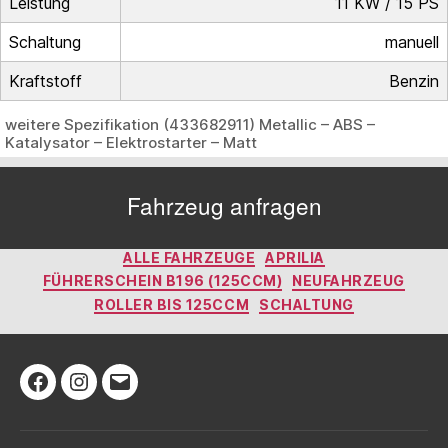
Leistung
11 KW / 15 PS
Schaltung
manuell
Kraftstoff
Benzin
weitere Spezifikation (433682911) Metallic – ABS –
Katalysator – Elektrostarter – Matt
Fahrzeug anfragen
Kategorien
ALLE FAHRZEUGE
APRILIA
FÜHRERSCHEIN B196 (125CCM)
NEUFAHRZEUG
ROLLER BIS 125CCM
SCHALTUNG
Facebook
Instagram
E-
Mail