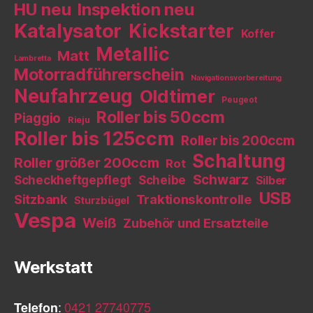
HU neu
Inspektion neu
Katalysator
Kickstarter
Koffer
Metallic
Matt
Lambretta
Motorradführerschein
Navigationsvorbereitung
Neufahrzeug
Oldtimer
Peugeot
Roller bis 50ccm
Piaggio
Rieju
Roller bis 125ccm
Roller bis 200ccm
Schaltung
Roller größer 200ccm
Rot
Schwarz
Scheckheftgepflegt
Scheibe
Silber
USB
Sitzbank
Traktionskontrolle
Sturzbügel
Vespa
Weiß
Zubehör und Ersatzteile
Werkstatt
Telefon
:
0421 27740775