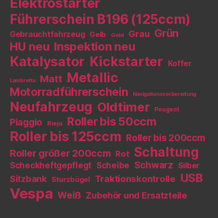
Elektrostarter
Führerschein B196 (125ccm)
Grün
Grau
Gebrauchtfahrzeug
Gelb
Gold
HU neu
Inspektion neu
Katalysator
Kickstarter
Koffer
Metallic
Matt
Lambretta
Motorradführerschein
Navigationsvorbereitung
Neufahrzeug
Oldtimer
Peugeot
Roller bis 50ccm
Piaggio
Rieju
Roller bis 125ccm
Roller bis 200ccm
Schaltung
Roller größer 200ccm
Rot
Schwarz
Scheckheftgepflegt
Scheibe
Silber
USB
Sitzbank
Traktionskontrolle
Sturzbügel
Vespa
Weiß
Zubehör und Ersatzteile