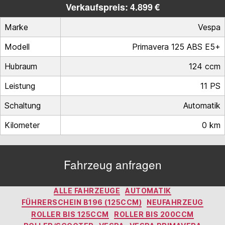
Verkaufspreis: 4.899 €
Marke
Vespa
Modell
Primavera 125 ABS E5+
Hubraum
124 ccm
Leistung
11 PS
Schaltung
Automatik
Kilometer
0 km
Fahrzeug anfragen
Kategorien
ALLE FAHRZEUGE
AUTOMATIK
FÜHRERSCHEIN B196 (125CCM)
NEUFAHRZEUG
ROLLER BIS 125CCM
ROLLER BIS 200CCM