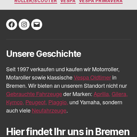
ROLLER/SCOOTER
VESPA
VESPA PRIMAVERA
Facebook
Instagram
E-
Mail
Unsere Geschichte
Seit 1997 verkaufen und kaufen wir Motorroller,
Mofaroller sowie klassische
Vespa Oldtimer
in
Bremen. Wir bieten an unserem Standort nicht nur
Gebrauchte Fahrzeuge
der Marken:
Aprilia,
Gilera,
Kymco,
Peugeot,
Piaggio,
und Yamaha, sondern
auch viele
Neufahrzeuge
.
Hier findet Ihr uns in Bremen