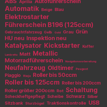
ABS
Autoführerschein
Aprilia
Automatik
Blau
Beige
Elektrostarter
Führerschein B196 (125ccm)
Grün
Grau
Gebrauchtfahrzeug
Gelb
Gold
HU neu
Inspektion neu
Katalysator
Kickstarter
Koffer
Metallic
Matt
Lambretta
Motorradführerschein
Navigationsvorbereitung
Neufahrzeug
Oldtimer
Peugeot
Roller bis 50ccm
Piaggio
Rieju
Roller bis 125ccm
Roller bis 200ccm
Schaltung
Roller größer 200ccm
Rot
Schwarz
Scheckheftgepflegt
Scheibe
Silber
USB
Sitzbank
Traktionskontrolle
Sturzbügel