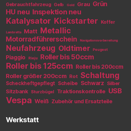
Grün
Grau
Gebrauchtfahrzeug
Gelb
Gold
HU neu
Inspektion neu
Katalysator
Kickstarter
Koffer
Metallic
Matt
Lambretta
Motorradführerschein
Navigationsvorbereitung
Neufahrzeug
Oldtimer
Peugeot
Roller bis 50ccm
Piaggio
Rieju
Roller bis 125ccm
Roller bis 200ccm
Schaltung
Roller größer 200ccm
Rot
Schwarz
Scheckheftgepflegt
Scheibe
Silber
USB
Sitzbank
Traktionskontrolle
Sturzbügel
Vespa
Weiß
Zubehör und Ersatzteile
Werkstatt