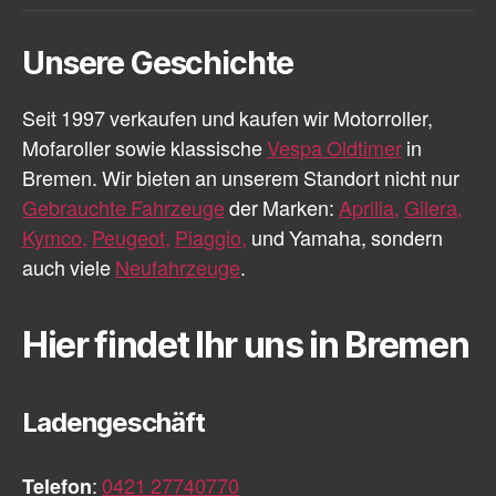
Mail
Unsere Geschichte
Seit 1997 verkaufen und kaufen wir Motorroller,
Mofaroller sowie klassische
Vespa Oldtimer
in
Bremen. Wir bieten an unserem Standort nicht nur
Gebrauchte Fahrzeuge
der Marken:
Aprilia,
Gilera,
Kymco,
Peugeot,
Piaggio,
und Yamaha, sondern
auch viele
Neufahrzeuge
.
Hier findet Ihr uns in Bremen
Ladengeschäft
Telefon
:
0421 27740770