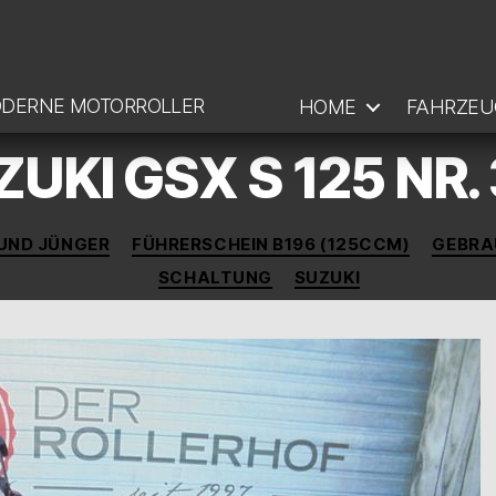
ODERNE MOTORROLLER
HOME
FAHRZEU
UKI GSX S 125 NR.
Kategorien
UND JÜNGER
FÜHRERSCHEIN B196 (125CCM)
GEBRA
SCHALTUNG
SUZUKI