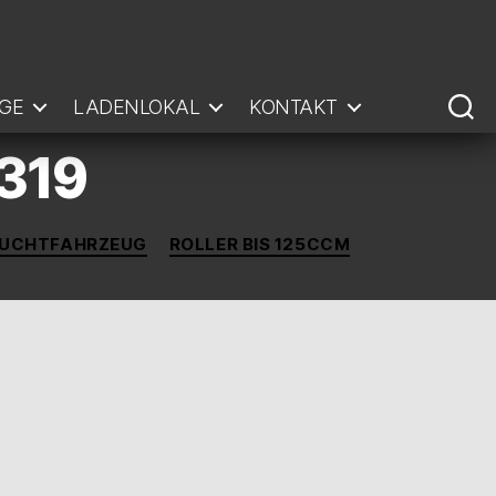
GE
LADENLOKAL
KONTAKT
 319
UCHTFAHRZEUG
ROLLER BIS 125CCM