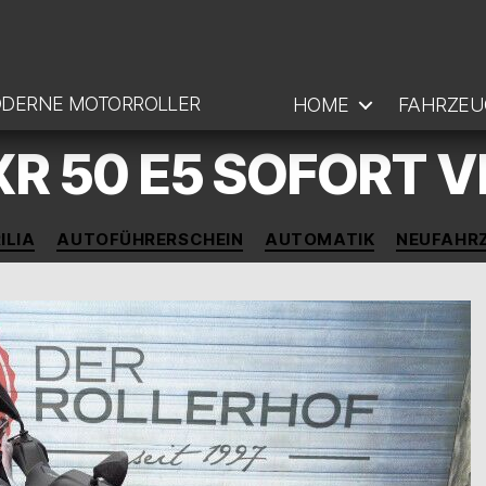
ODERNE MOTORROLLER
HOME
FAHRZEU
SXR 50 E5 SOFORT 
Kategorien
ILIA
AUTOFÜHRERSCHEIN
AUTOMATIK
NEUFAHR