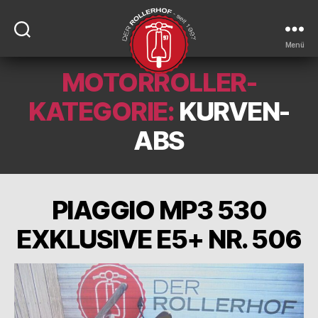
Menü
MOTORROLLER-
DER-
ROLLERHOF
KATEGORIE:
KURVEN-
ABS
PIAGGIO MP3 530
EXKLUSIVE E5+ NR. 506