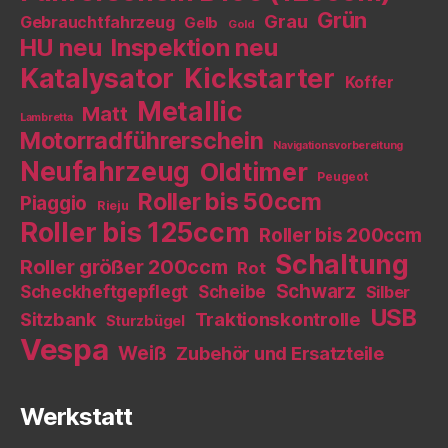
Grün
Grau
Gebrauchtfahrzeug
Gelb
Gold
HU neu
Inspektion neu
Katalysator
Kickstarter
Koffer
Metallic
Matt
Lambretta
Motorradführerschein
Navigationsvorbereitung
Neufahrzeug
Oldtimer
Peugeot
Roller bis 50ccm
Piaggio
Rieju
Roller bis 125ccm
Roller bis 200ccm
Schaltung
Roller größer 200ccm
Rot
Schwarz
Scheckheftgepflegt
Scheibe
Silber
USB
Sitzbank
Traktionskontrolle
Sturzbügel
Vespa
Weiß
Zubehör und Ersatzteile
Werkstatt