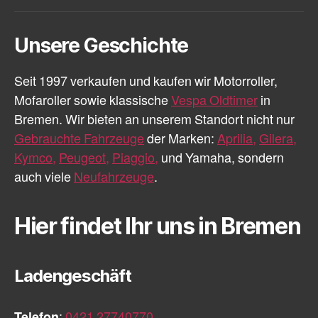
Mail
Unsere Geschichte
Seit 1997 verkaufen und kaufen wir Motorroller,
Mofaroller sowie klassische
Vespa Oldtimer
in
Bremen. Wir bieten an unserem Standort nicht nur
Gebrauchte Fahrzeuge
der Marken:
Aprilia,
Gilera,
Kymco,
Peugeot,
Piaggio,
und Yamaha, sondern
auch viele
Neufahrzeuge
.
Hier findet Ihr uns in Bremen
Ladengeschäft
Telefon
:
0421 27740770