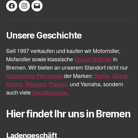
Facebook
Instagram
E-
Mail
Unsere Geschichte
Seit 1997 verkaufen und kaufen wir Motorroller,
Mofaroller sowie klassische
Vespa Oldtimer
in
Bremen. Wir bieten an unserem Standort nicht nur
Gebrauchte Fahrzeuge
der Marken:
Aprilia,
Gilera,
Kymco,
Peugeot,
Piaggio,
und Yamaha, sondern
auch viele
Neufahrzeuge
.
Hier findet Ihr uns in Bremen
Ladengeschäft