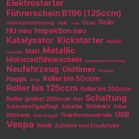
Elektrostarter
Führerschein B196 (125ccm)
Grün
Grau
Gebrauchtfahrzeug
Gelb
Gold
HU neu
Inspektion neu
Katalysator
Kickstarter
Koffer
Metallic
Matt
Lambretta
Motorradführerschein
Navigationsvorbereitung
Neufahrzeug
Oldtimer
Peugeot
Roller bis 50ccm
Piaggio
Rieju
Roller bis 125ccm
Roller bis 200ccm
Schaltung
Roller größer 200ccm
Rot
Schwarz
Scheckheftgepflegt
Scheibe
Silber
USB
Sitzbank
Traktionskontrolle
Sturzbügel
Vespa
Weiß
Zubehör und Ersatzteile