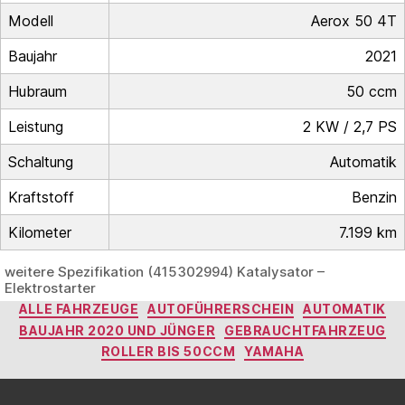
Modell
Aerox 50 4T
Baujahr
2021
Hubraum
50 ccm
Leistung
2 KW / 2,7 PS
Schaltung
Automatik
Kraftstoff
Benzin
Kilometer
7.199 km
weitere Spezifikation (415302994) Katalysator –
Elektrostarter
Kategorien
ALLE FAHRZEUGE
AUTOFÜHRERSCHEIN
AUTOMATIK
BAUJAHR 2020 UND JÜNGER
GEBRAUCHTFAHRZEUG
ROLLER BIS 50CCM
YAMAHA