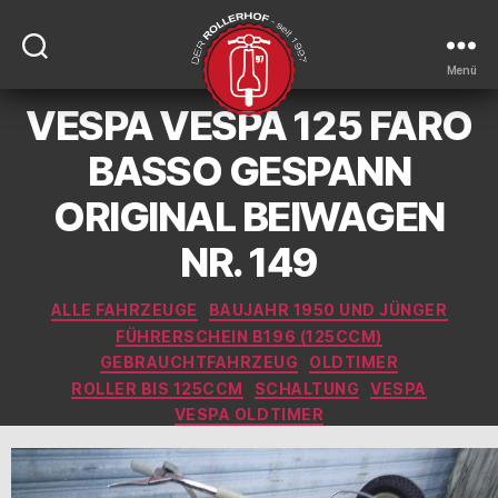
Menü
VESPA VESPA 125 FARO
DER-
ROLLERHOF
BASSO GESPANN
ORIGINAL BEIWAGEN
NR. 149
Kategorien
ALLE FAHRZEUGE
BAUJAHR 1950 UND JÜNGER
FÜHRERSCHEIN B196 (125CCM)
GEBRAUCHTFAHRZEUG
OLDTIMER
ROLLER BIS 125CCM
SCHALTUNG
VESPA
VESPA OLDTIMER