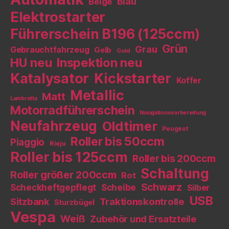
Blau
Beige
Elektrostarter
Führerschein B196 (125ccm)
Grün
Grau
Gebrauchtfahrzeug
Gelb
Gold
HU neu
Inspektion neu
Katalysator
Kickstarter
Koffer
Metallic
Matt
Lambretta
Motorradführerschein
Navigationsvorbereitung
Neufahrzeug
Oldtimer
Peugeot
Roller bis 50ccm
Piaggio
Rieju
Roller bis 125ccm
Roller bis 200ccm
Schaltung
Roller größer 200ccm
Rot
Schwarz
Scheckheftgepflegt
Scheibe
Silber
USB
Sitzbank
Traktionskontrolle
Sturzbügel
Vespa
Weiß
Zubehör und Ersatzteile