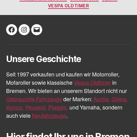
VESPA OLDTIMER
Facebook
Instagram
E-
Mail
Unsere Geschichte
Seit 1997 verkaufen und kaufen wir Motorroller,
Mofaroller sowie klassische
Vespa Oldtimer
in
Bremen. Wir bieten an unserem Standort nicht nur
Gebrauchte Fahrzeuge
der Marken:
Aprilia,
Gilera,
Kymco,
Peugeot,
Piaggio,
und Yamaha, sondern
auch viele
Neufahrzeuge
.
Hier findet Ihr uns in Bremen