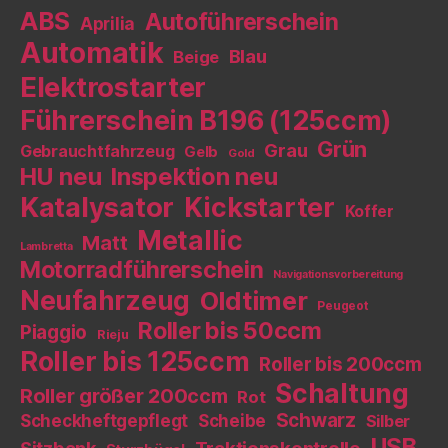
ABS
Autoführerschein
Aprilia
Automatik
Blau
Beige
Elektrostarter
Führerschein B196 (125ccm)
Grün
Grau
Gebrauchtfahrzeug
Gelb
Gold
HU neu
Inspektion neu
Katalysator
Kickstarter
Koffer
Metallic
Matt
Lambretta
Motorradführerschein
Navigationsvorbereitung
Neufahrzeug
Oldtimer
Peugeot
Roller bis 50ccm
Piaggio
Rieju
Roller bis 125ccm
Roller bis 200ccm
Schaltung
Roller größer 200ccm
Rot
Schwarz
Scheckheftgepflegt
Scheibe
Silber
USB
Sitzbank
Traktionskontrolle