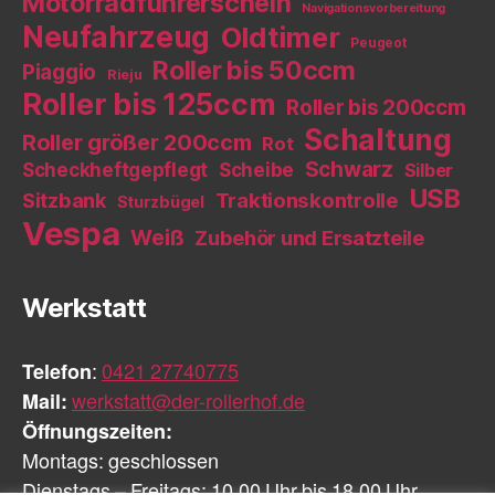
Motorradführerschein
Navigationsvorbereitung
Neufahrzeug
Oldtimer
Peugeot
Roller bis 50ccm
Piaggio
Rieju
Roller bis 125ccm
Roller bis 200ccm
Schaltung
Roller größer 200ccm
Rot
Schwarz
Scheckheftgepflegt
Scheibe
Silber
USB
Sitzbank
Traktionskontrolle
Sturzbügel
Vespa
Weiß
Zubehör und Ersatzteile
Werkstatt
Telefon
:
0421 27740775
Mail:
werkstatt@der-rollerhof.de
Öffnungszeiten:
Montags: geschlossen
Dienstags – Freitags: 10.00 Uhr bis 18.00 Uhr