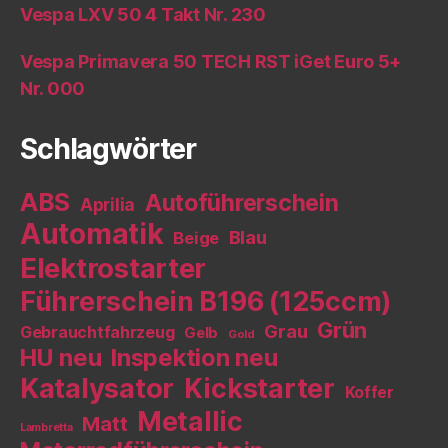
Vespa LXV 50 4 Takt Nr. 230
Vespa Primavera 50 TECH RST iGet Euro 5+
Nr. 000
Schlagwörter
ABS
Autoführerschein
Aprilia
Automatik
Blau
Beige
Elektrostarter
Führerschein B196 (125ccm)
Grün
Grau
Gebrauchtfahrzeug
Gelb
Gold
HU neu
Inspektion neu
Katalysator
Kickstarter
Koffer
Metallic
Matt
Lambretta