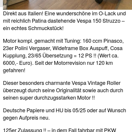
Direkt aus Italien! Eine wunderschöne im O-Lack und
mit reichlich Patina dastehende Vespa 150 Struzzo –
ein echtes Schmuckstück!
Motor kompl. gemacht mit Tuning: 160 ccm Pinasco,
23er Polini Vergaser, Wideframe Box Auspuff, Cosa
Kupplung, 23/65 Übersetzung = 12 PS !! (Wert ca.
6000,- Euro). Seit der Motorrevision nur 120 km
gefahren!
Dieser besonders charmante Vespa Vintage Roller
überzeugt durch seine Originalität sowie auch durch
seinen super durchzugsstarken Motor !!
Deutsche Papiere und HU bis 05/25 oder auf Wunsch
gegen Aufpreis neu.
125er Zulassung !! – in dem Fall fahrbar mit PKW