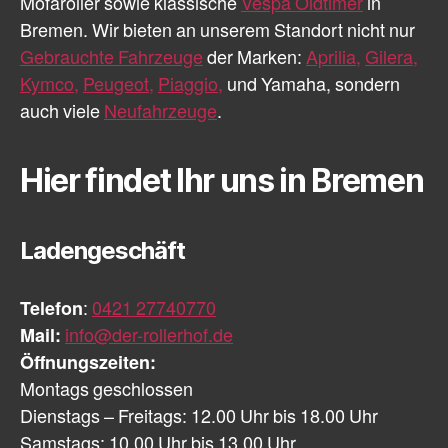
Mofaroller sowie klassische
Vespa Oldtimer
in
Bremen. Wir bieten an unserem Standort nicht nur
Gebrauchte Fahrzeuge
der Marken:
Aprilia,
Gilera,
Kymco,
Peugeot,
Piaggio,
und Yamaha, sondern
auch viele
Neufahrzeuge
.
Hier findet Ihr uns in Bremen
Ladengeschäft
Telefon
:
0421 27740770
Mail:
info@der-rollerhof.de
Öffnungszeiten:
Montags geschlossen
Dienstags – Freitags: 12.00 Uhr bis 18.00 Uhr
Samstags: 10.00 Uhr bis 13.00 Uhr