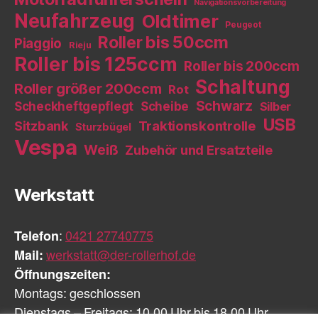
Navigationsvorbereitung
Neufahrzeug
Oldtimer
Peugeot
Roller bis 50ccm
Piaggio
Rieju
Roller bis 125ccm
Roller bis 200ccm
Schaltung
Roller größer 200ccm
Rot
Schwarz
Scheckheftgepflegt
Scheibe
Silber
USB
Sitzbank
Traktionskontrolle
Sturzbügel
Vespa
Weiß
Zubehör und Ersatzteile
Werkstatt
Telefon
:
0421 27740775
Mail:
werkstatt@der-rollerhof.de
Öffnungszeiten:
Montags: geschlossen
Dienstags – Freitags: 10.00 Uhr bis 18.00 Uhr