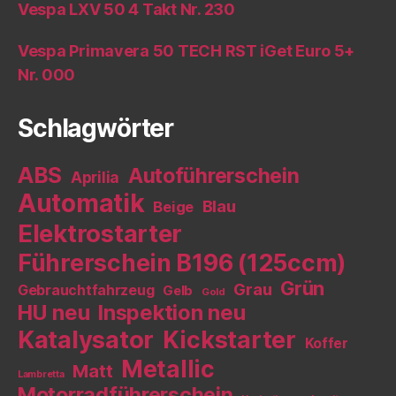
Vespa LXV 50 4 Takt Nr. 230
Vespa Primavera 50 TECH RST iGet Euro 5+
Nr. 000
Schlagwörter
ABS
Autoführerschein
Aprilia
Automatik
Blau
Beige
Elektrostarter
Führerschein B196 (125ccm)
Grün
Grau
Gebrauchtfahrzeug
Gelb
Gold
HU neu
Inspektion neu
Katalysator
Kickstarter
Koffer
Metallic
Matt
Lambretta
Motorradführerschein