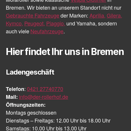
Mofaroller sowie klassische
Vespa Oldtimer
in
Bremen. Wir bieten an unserem Standort nicht nur
Gebrauchte Fahrzeuge
der Marken:
Aprilia,
Gilera,
Kymco,
Peugeot,
Piaggio,
und Yamaha, sondern
auch viele
Neufahrzeuge
.
Hier findet Ihr uns in Bremen
Ladengeschäft
Telefon
:
0421 27740770
Mail:
info@der-rollerhof.de
Öffnungszeiten:
Montags geschlossen
Dienstags – Freitags: 12.00 Uhr bis 18.00 Uhr
Samstags: 10.00 Uhr bis 13.00 Uhr