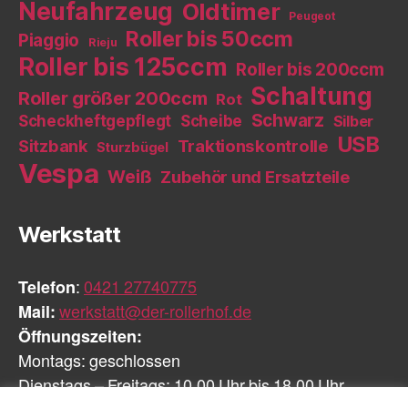
Neufahrzeug
Oldtimer
Peugeot
Roller bis 50ccm
Piaggio
Rieju
Roller bis 125ccm
Roller bis 200ccm
Schaltung
Roller größer 200ccm
Rot
Schwarz
Scheckheftgepflegt
Scheibe
Silber
USB
Sitzbank
Traktionskontrolle
Sturzbügel
Vespa
Weiß
Zubehör und Ersatzteile
Werkstatt
Telefon
:
0421 27740775
Mail:
werkstatt@der-rollerhof.de
Öffnungszeiten:
Montags: geschlossen
Dienstags – Freitags: 10.00 Uhr bis 18.00 Uhr