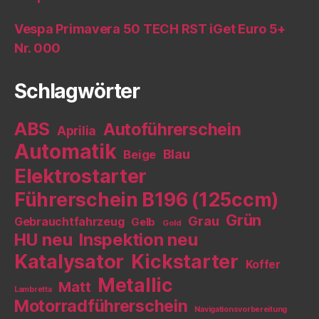
Vespa Primavera 50 TECH RST iGet Euro 5+
Nr. 000
Schlagwörter
ABS
Autoführerschein
Aprilia
Automatik
Blau
Beige
Elektrostarter
Führerschein B196 (125ccm)
Grün
Grau
Gebrauchtfahrzeug
Gelb
Gold
HU neu
Inspektion neu
Katalysator
Kickstarter
Koffer
Metallic
Matt
Lambretta
Motorradführerschein
Navigationsvorbereitung