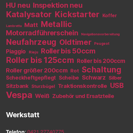
HU neu
Inspektion neu
Katalysator
Kickstarter
Koffer
Metallic
Matt
Lambretta
Motorradführerschein
Navigationsvorbereitung
Neufahrzeug
Oldtimer
Peugeot
Roller bis 50ccm
Piaggio
Rieju
Roller bis 125ccm
Roller bis 200ccm
Schaltung
Roller größer 200ccm
Rot
Schwarz
Scheckheftgepflegt
Scheibe
Silber
USB
Sitzbank
Traktionskontrolle
Sturzbügel
Vespa
Weiß
Zubehör und Ersatzteile
Werkstatt
Telefon
:
0421 27740775