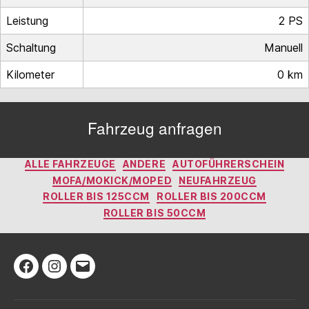
Leistung
2 PS
Schaltung
Manuell
Kilometer
0 km
Fahrzeug anfragen
Kategorien
ALLE FAHRZEUGE
ANDERE
AUTOFÜHRERSCHEIN
MOFA/MOKICK/MOPED
NEUFAHRZEUG
ROLLER BIS 125CCM
ROLLER BIS 200CCM
ROLLER BIS 50CCM
Facebook
Instagram
E-
Mail