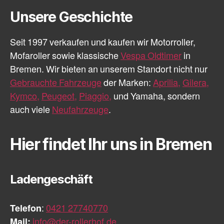
Unsere Geschichte
Seit 1997 verkaufen und kaufen wir Motorroller,
Mofaroller sowie klassische
Vespa Oldtimer
in
Bremen. Wir bieten an unserem Standort nicht nur
Gebrauchte Fahrzeuge
der Marken:
Aprilia,
Gilera,
Kymco,
Peugeot,
Piaggio,
und Yamaha, sondern
auch viele
Neufahrzeuge
.
Hier findet Ihr uns in Bremen
Ladengeschäft
Telefon
:
0421 27740770
Mail:
info@der-rollerhof.de