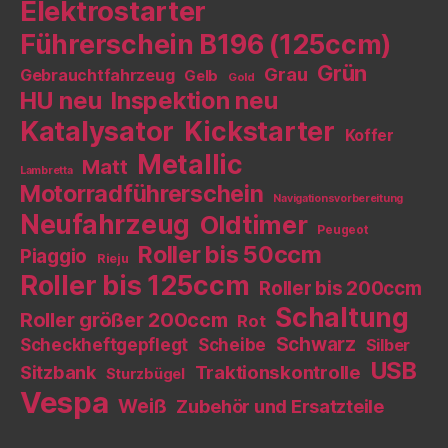
Elektrostarter
Führerschein B196 (125ccm)
Grün
Grau
Gebrauchtfahrzeug
Gelb
Gold
HU neu
Inspektion neu
Katalysator
Kickstarter
Koffer
Metallic
Matt
Lambretta
Motorradführerschein
Navigationsvorbereitung
Neufahrzeug
Oldtimer
Peugeot
Roller bis 50ccm
Piaggio
Rieju
Roller bis 125ccm
Roller bis 200ccm
Schaltung
Roller größer 200ccm
Rot
Schwarz
Scheckheftgepflegt
Scheibe
Silber
USB
Sitzbank
Traktionskontrolle
Sturzbügel
Vespa
Weiß
Zubehör und Ersatzteile