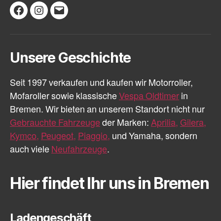
Facebook
Instagram
E-
Mail
Unsere Geschichte
Seit 1997 verkaufen und kaufen wir Motorroller,
Mofaroller sowie klassische
Vespa Oldtimer
in
Bremen. Wir bieten an unserem Standort nicht nur
Gebrauchte Fahrzeuge
der Marken:
Aprilia,
Gilera,
Kymco,
Peugeot,
Piaggio,
und Yamaha, sondern
auch viele
Neufahrzeuge
.
Hier findet Ihr uns in Bremen
Ladengeschäft