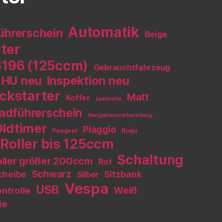
Automatik
ührerschein
Beige
rter
B196 (125ccm)
Gebrauchtfahrzeug
HU neu
Inspektion neu
ckstarter
Matt
Koffer
Lambretta
adführerschein
Navigationsvorbereitung
Oldtimer
Piaggio
Peugeot
Rieju
Roller bis 125ccm
Schaltung
ller größer 200ccm
Rot
Schwarz
Sitzbank
cheibe
Silber
Vespa
USB
Weiß
ntrolle
le