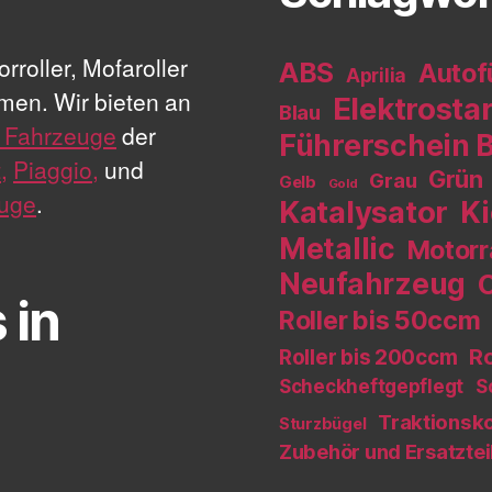
rroller, Mofaroller
ABS
Autof
Aprilia
men. Wir bieten an
Elektrosta
Blau
 Fahrzeuge
der
Führerschein 
,
Piaggio,
und
Grün
Grau
Gelb
Gold
uge
.
Katalysator
Ki
Metallic
Motorr
Neufahrzeug
 in
Roller bis 50ccm
Ro
Roller bis 200ccm
Scheckheftgepflegt
S
Traktionsko
Sturzbügel
Zubehör und Ersatztei