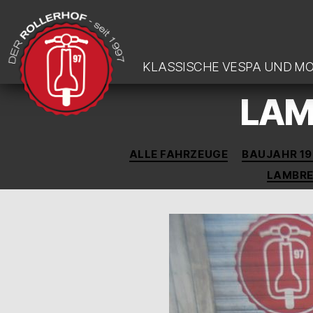
KLASSISCHE VESPA UND M
LAMB
DER-
ROLLERHOF
ALLE FAHRZEUGE
BAUJAHR 19
LAMBRE