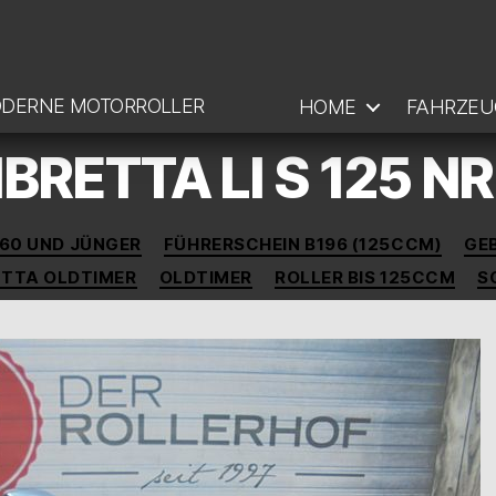
ODERNE MOTORROLLER
HOME
FAHRZEU
RETTA LI S 125 NR
Kategorien
60 UND JÜNGER
FÜHRERSCHEIN B196 (125CCM)
GE
TTA OLDTIMER
OLDTIMER
ROLLER BIS 125CCM
S