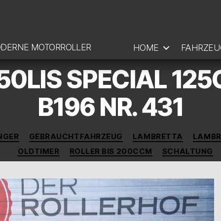
ODERNE MOTORROLLER
HOME
FAHRZEU
50LIS SPECIAL 12
B196 NR. 431
Kategorien
NGER
GEBRAUCHTFAHRZEUG
LAMBRETTA
LAMBR
OLDTIMER
ROLLER BIS 200CCM
SCHALTUNG