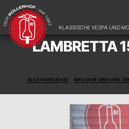
KLASSISCHE VESPA UND M
LAMBRETTA 1
DER-
ROLLERHOF
ALLE FAHRZEUGE
BAUJAHR 1960 UND JÜ